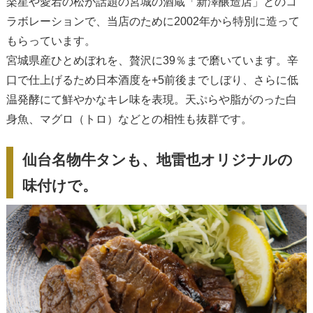
楽星や愛宕の松が話題の宮城の酒蔵「新澤醸造店」とのコ
ラボレーションで、当店のために2002年から特別に造って
もらっています。
宮城県産ひとめぼれを、贅沢に39％まで磨いています。辛
口で仕上げるため日本酒度を+5前後までしぼり、さらに低
温発酵にて鮮やかなキレ味を表現。天ぷらや脂がのった白
身魚、マグロ（トロ）などとの相性も抜群です。
仙台名物牛タンも、地雷也オリジナルの
味付けで。