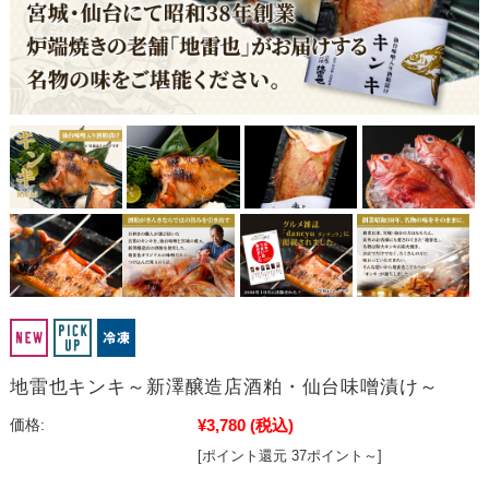
地雷也キンキ～新澤醸造店酒粕・仙台味噌漬け～
¥3,780
(税込)
価格:
[ポイント還元 37ポイント～]