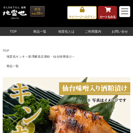
マイページへログイン
カートをみる
TOP
商品一覧
地雷也とは
ご利用案内
お問い合せ
TOP
地雷也キンキ～新澤醸造店酒粕・仙台味噌漬け～
商品一覧