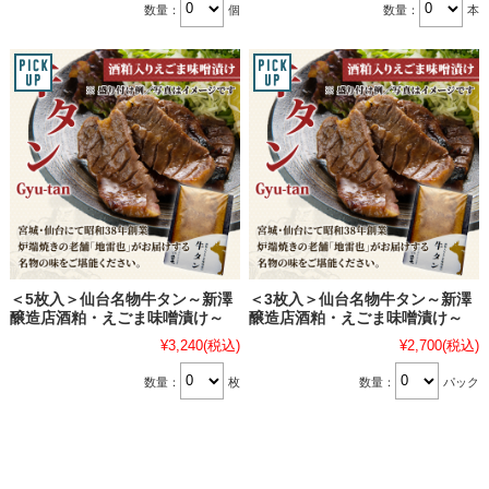
数量：
個
数量：
本
＜5枚入＞仙台名物牛タン～新澤
＜3枚入＞仙台名物牛タン～新澤
醸造店酒粕・えごま味噌漬け～
醸造店酒粕・えごま味噌漬け～
¥3,240
(税込)
¥2,700
(税込)
数量：
枚
数量：
パック