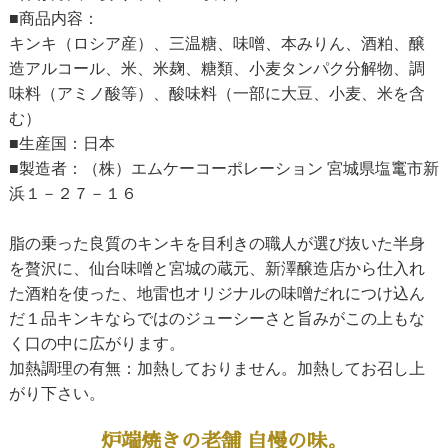
■商品内容：
キンキ（ロシア産）、三温糖、味噌、本みりん、酒粕、醸
造アルコール、米、米麹、糖類、小麦タンパク分解物、調
味料（アミノ酸等）、酸味料（一部に大豆、小麦、米を含
む）
■生産国：日本
■製造者：（株）エムケーコーポレーション 宮城県塩竃市新
浜１－２７－１６
脂の乗った良質のキンキを目利きの職人が選び抜いた半身
を贅沢に、仙台味噌と宮城の蔵元、新澤醸造店から仕入れ
た酒粕を使った、地雷也オリジナルの味噌だれにつけ込ん
だ１品キンキならではのジューシーさと旨みがこの上もな
く口の中に広がります。
加熱調理の有無：加熱しておりません。加熱してお召し上
がり下さい。
炉端焼きの老舗 自慢の味。