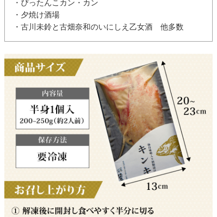
・ぴったんこカン・カン
・夕焼け酒場
・古川未鈴と古畑奈和のいにしえ乙女酒 他多数