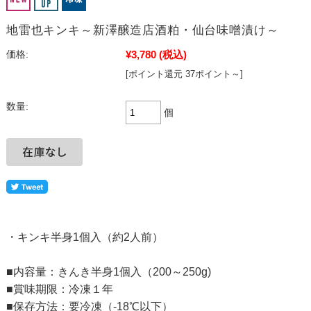
地雷也キンキ～新澤醸造店酒粕・仙台味噌漬け～
¥3,780
(税込)
価格:
[ポイント還元 37ポイント～]
数量:
個
・キンキ半身1個入（約2人前）
■内容量：きんき半身1個入（200～250g)
■賞味期限：冷凍１年
■保存方法：要冷凍（-18℃以下）