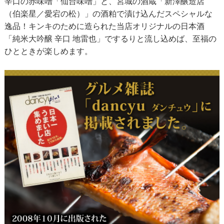
辛口の赤味噌「仙台味噌」と、宮城の酒蔵「新澤醸造店
（伯楽星／愛宕の松）」の酒粕で漬け込んだスペシャルな
逸品！キンキのために造られた当店オリジナルの日本酒
「純米大吟醸 辛口 地雷也」でするりと流し込めば、至福の
ひとときが楽しめます。